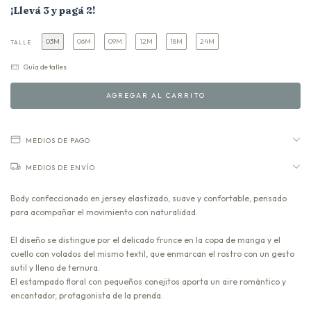
¡Llevá 3 y pagá 2!
03M
06M
09M
12M
18M
24M
TALLE
Guía de talles
MEDIOS DE PAGO
MEDIOS DE ENVÍO
Body confeccionado en jersey elastizado, suave y confortable, pensado
para acompañar el movimiento con naturalidad.
El diseño se distingue por el delicado frunce en la copa de manga y el
cuello con volados del mismo textil, que enmarcan el rostro con un gesto
sutil y lleno de ternura.
El estampado floral con pequeños conejitos aporta un aire romántico y
encantador, protagonista de la prenda.