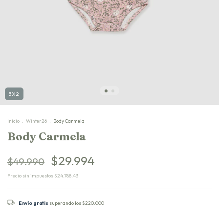
3X2
Inicio
.
Winter26
.
Body Carmela
Body Carmela
$29.994
$49.990
Precio sin impuestos
$24.788,43
Envío gratis
superando los
$220.000