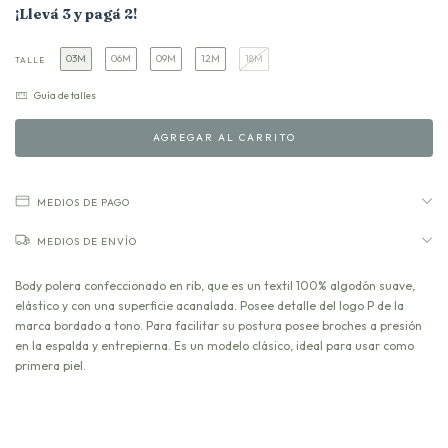
¡Llevá 3 y pagá 2!
03M
06M
09M
12M
18M
TALLE
Guía de talles
MEDIOS DE PAGO
MEDIOS DE ENVÍO
Body polera confeccionado en rib, que es un textil 100% algodón suave,
elástico y con una superficie acanalada. Posee detalle del logo P de la
marca bordado a tono. Para facilitar su postura posee broches a presión
en la espalda y entrepierna. Es un modelo clásico, ideal para usar como
primera piel.