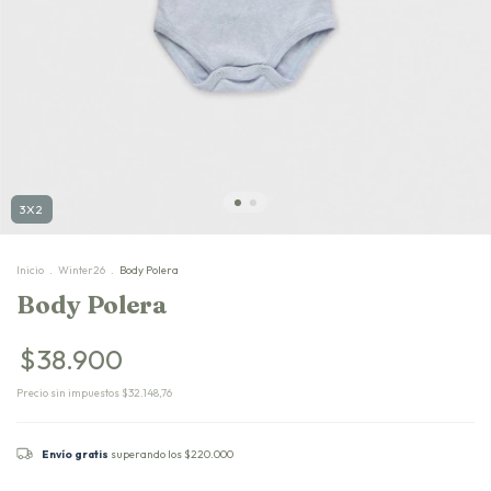
3X2
Inicio
.
Winter26
.
Body Polera
Body Polera
$38.900
Precio sin impuestos
$32.148,76
Envío gratis
superando los
$220.000