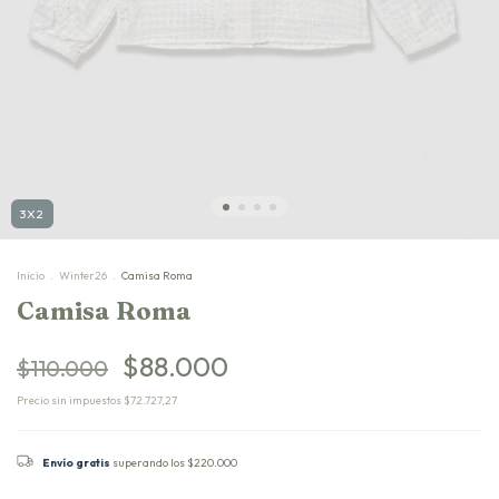
3X2
Inicio
.
Winter26
.
Camisa Roma
Camisa Roma
$88.000
$110.000
Precio sin impuestos
$72.727,27
Envío gratis
superando los
$220.000