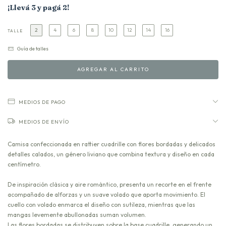
¡Llevá 3 y pagá 2!
2
4
6
8
10
12
14
16
TALLE
Guía de talles
MEDIOS DE PAGO
MEDIOS DE ENVÍO
Camisa confeccionada en rattier cuadrille con flores bordadas y delicados
detalles calados, un género liviano que combina textura y diseño en cada
centímetro.
De inspiración clásica y aire romántico, presenta un recorte en el frente
acompañado de alforzas y un suave volado que aporta movimiento. El
cuello con volado enmarca el diseño con sutileza, mientras que las
mangas levemente abullonadas suman volumen.
Las flores bordadas se distribuyen sobre la base cuadrille, generando un