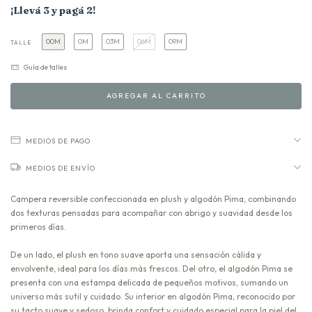
¡Llevá 3 y pagá 2!
00M
0M
03M
06M
09M
TALLE
Guía de talles
MEDIOS DE PAGO
MEDIOS DE ENVÍO
Campera reversible confeccionada en plush y algodón Pima, combinando
dos texturas pensadas para acompañar con abrigo y suavidad desde los
primeros días.
De un lado, el plush en tono suave aporta una sensación cálida y
envolvente, ideal para los días más frescos. Del otro, el algodón Pima se
presenta con una estampa delicada de pequeños motivos, sumando un
universo más sutil y cuidado. Su interior en algodón Pima, reconocido por
su tacto suave y sedoso, brinda confort y cuidado especial para la piel del