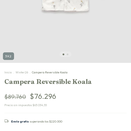
3X2
Inicio
.
Winter26
.
Campera Reversible Koala
Campera Reversible Koala
$76.296
$89.760
Precio sin impuestos
$63.054,55
Envío gratis
superando los
$220.000