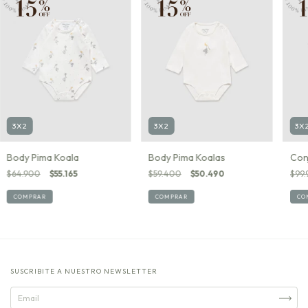
3X2
3X2
3X
Body Pima Koala
Body Pima Koalas
Con
$64.900
$55.165
$59.400
$50.490
$99
COMPRAR
COMPRAR
CO
SUSCRIBITE A NUESTRO NEWSLETTER