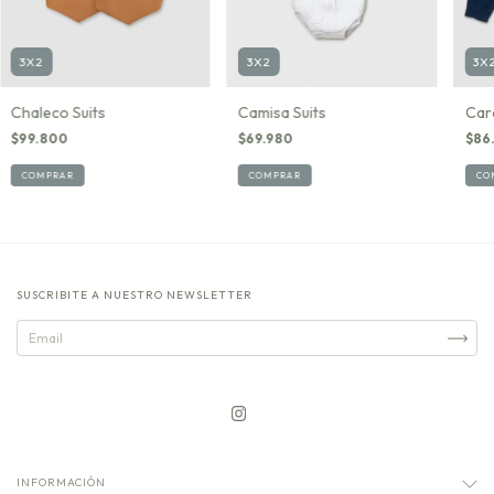
3X2
3X2
3X
Chaleco Suits
Camisa Suits
Car
$99.800
$69.980
$86
COMPRAR
COMPRAR
CO
SUSCRIBITE A NUESTRO NEWSLETTER
INFORMACIÓN