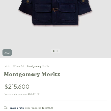
3X2
Inicio
.
Winter26
.
Montgomery Moritz
Montgomery Moritz
$215.600
Precio sin impuestos
$178.181,82
Envío gratis
superando los
$220.000