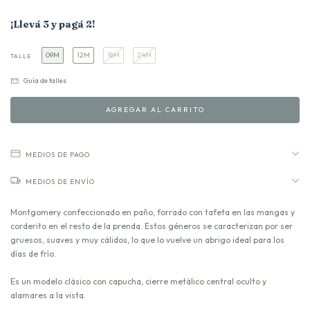
¡Llevá 3 y pagá 2!
09M
12M
18M
24M
TALLE
Guía de talles
MEDIOS DE PAGO
MEDIOS DE ENVÍO
Montgomery confeccionado en paño, forrado con tafeta en las mangas y
corderito en el resto de la prenda. Estos géneros se caracterizan por ser
gruesos, suaves y muy cálidos, lo que lo vuelve un abrigo ideal para los
días de frío.
Es un modelo clásico con capucha, cierre metálico central oculto y
alamares a la vista.