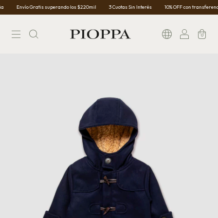
Envío Gratis superando los $220mil
3 Cuotas Sin Interés
10% OFF con transferencia
0