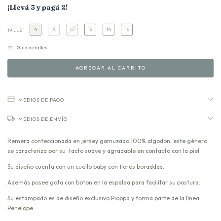
¡Llevá 3 y pagá 2!
4
8
10
12
14
16
TALLE
Guía de talles
MEDIOS DE PAGO
MEDIOS DE ENVÍO
Remera confeccionada en jersey gamuzado 100% algodon, este género
se caracteriza por su tacto suave y agradable en contacto con la piel.
Su diseño cuenta con un cuello baby con flores boraddas.
Además posee gota con boton en la espalda para facilitar su postura.
Su estampado es de diseño exclusivo Pioppa y forma parte de la línea
Penelope.