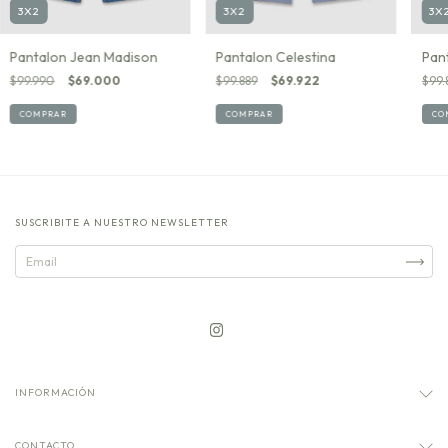
3X2
3X2
3X
Pantalon Jean Madison
Pantalon Celestina
Pant
$99.990
$69.000
$99.889
$69.922
$99.
COMPRAR
COMPRAR
CO
SUSCRIBITE A NUESTRO NEWSLETTER
INFORMACIÓN
CONTACTO