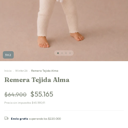
3X2
Inicio
.
Winter26
.
Remera Tejida Alma
Remera Tejida Alma
$55.165
$64.900
Precio sin impuestos
$45.590,91
Envío gratis
superando los
$220.000