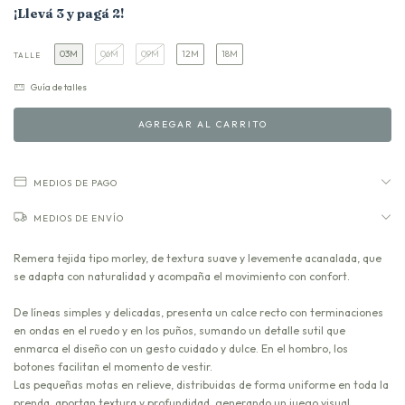
¡Llevá 3 y pagá 2!
03M
06M
09M
12M
18M
TALLE
Guía de talles
MEDIOS DE PAGO
MEDIOS DE ENVÍO
Remera tejida tipo morley, de textura suave y levemente acanalada, que
se adapta con naturalidad y acompaña el movimiento con confort.
De líneas simples y delicadas, presenta un calce recto con terminaciones
en ondas en el ruedo y en los puños, sumando un detalle sutil que
enmarca el diseño con un gesto cuidado y dulce. En el hombro, los
botones facilitan el momento de vestir.
Las pequeñas motas en relieve, distribuidas de forma uniforme en toda la
prenda, aportan textura y profundidad, generando un juego visual