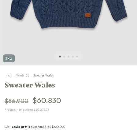
3X2
Inicio
.
Winter26
.
Sweater Wales
Sweater Wales
$60.830
$86.900
Precio sin impuestos
$50.272,73
Envío gratis
superando los
$220.000