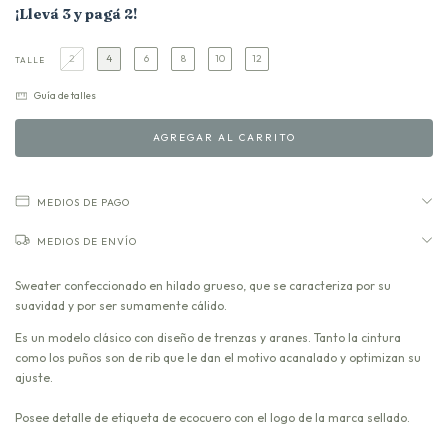
¡Llevá 3 y pagá 2!
2
4
6
8
10
12
TALLE
Guía de talles
MEDIOS DE PAGO
MEDIOS DE ENVÍO
Sweater confeccionado en hilado grueso, que se caracteriza por su
suavidad y por ser sumamente cálido.
Es un modelo clásico con diseño de trenzas y aranes. Tanto la cintura
como los puños son de rib que le dan el motivo acanalado y optimizan su
ajuste.
Posee detalle de etiqueta de ecocuero con el logo de la marca sellado.