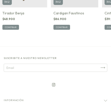
3X2
3X
3X2
Cardigan Faustinos
Cin
Tirador Benja
$86.900
$39
$48.900
COMPRAR
CO
COMPRAR
SUSCRIBITE A NUESTRO NEWSLETTER
INFORMACIÓN