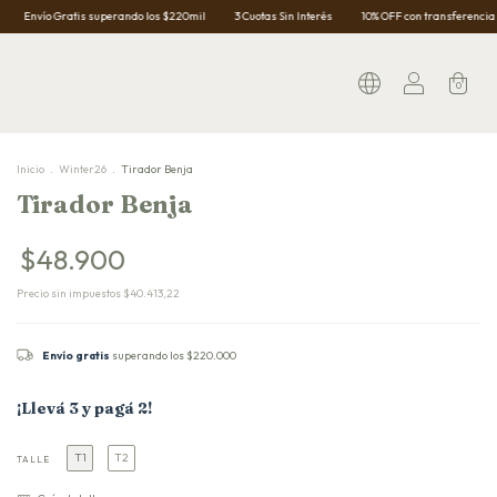
nvío Gratis superando los $220mil
3 Cuotas Sin Interés
10% OFF con transferencia
0
Inicio
.
Winter26
.
Tirador Benja
Tirador Benja
$48.900
Precio sin impuestos
$40.413,22
Envío gratis
superando los
$220.000
¡Llevá 3 y pagá 2!
T1
T2
TALLE