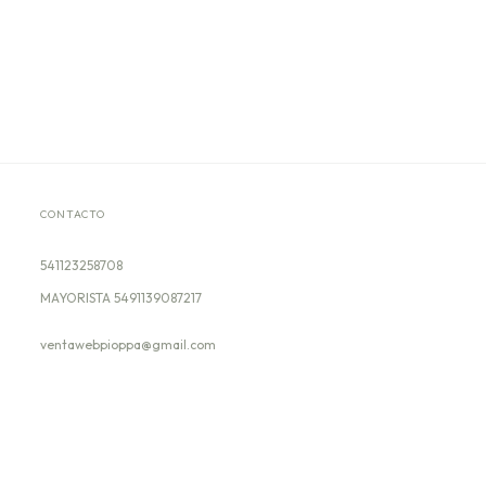
CONTACTO
541123258708
ventawebpioppa@gmail.com