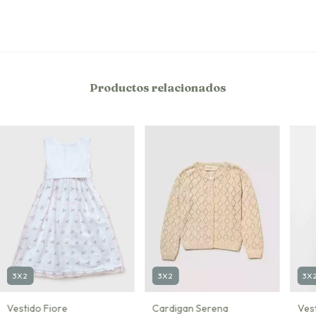
Productos relacionados
3X2
3X2
3X
Vestido Fiore
Cardigan Serena
Ves