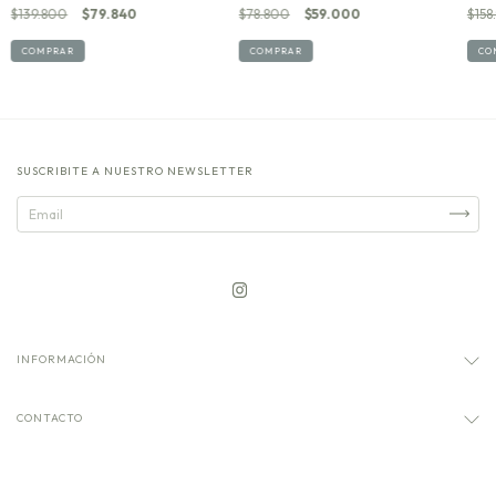
$139.800
$79.840
$78.800
$59.000
$158
COMPRAR
COMPRAR
CO
SUSCRIBITE A NUESTRO NEWSLETTER
INFORMACIÓN
CONTACTO