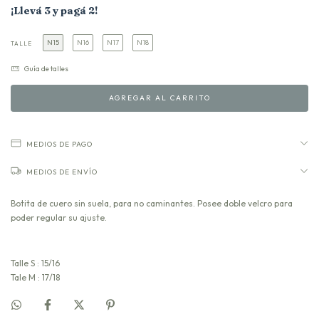
¡Llevá 3 y pagá 2!
N15
N16
N17
N18
TALLE
Guía de talles
MEDIOS DE PAGO
MEDIOS DE ENVÍO
Botita de cuero sin suela, para no caminantes. Posee doble velcro para
poder regular su ajuste.
Talle S : 15/16
Tale M : 17/18