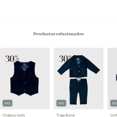
Productos relacionados
3X2
3X
3X2
Chaleco Suits
Cin
Traje Bond