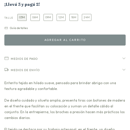
¡Llevá 3 y pagá 2!
03M
06M
09M
12M
18M
24M
TALLE
Guía de talles
MEDIOS DE PAGO
MEDIOS DE ENVÍO
Enterito tejido en hilado suave, pensado para brindar abrigo con una
textura agradable y confortable.
De diseño cuidado y silueta amplia, presenta tiras con botones de madera
en el frente que facilitan su colocación y suman un detalle cálido al
conjunto. En la entrepierna, los broches a presión hacen más prácticos los
cambios diarios.
El tejido se destaca por su trabajo artesanal: en el frente, un diseño