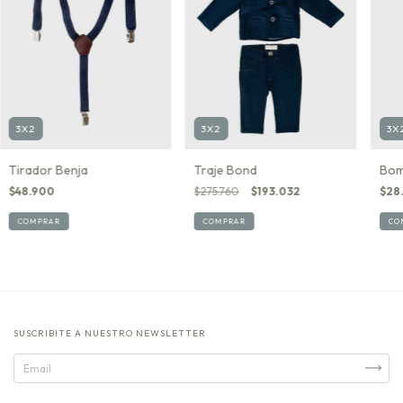
3X
3X2
3X2
Bom
Tirador Benja
Traje Bond
$28
$48.900
$275.760
$193.032
CO
COMPRAR
COMPRAR
SUSCRIBITE A NUESTRO NEWSLETTER