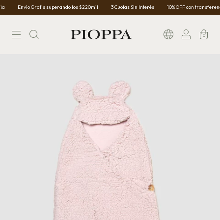
Envío Gratis superando los $220mil
3 Cuotas Sin Interés
10% OFF con transferencia
0