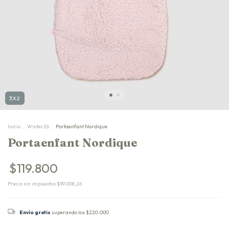
3X2
Inicio
.
Winter26
.
Portaenfant Nordique
Portaenfant Nordique
$119.800
Precio sin impuestos
$99.008,26
Envío gratis
superando los
$220.000