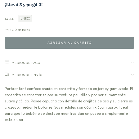
¡Llevá 3 y pagá 2!
UNICO
TALLE
Guía de talles
MEDIOS DE PAGO
MEDIOS DE ENVÍO
Portaenfant confeccionado en corderito y forrado en jersey gamuzado. El
corderito se caracteriza por su textura peludita y por ser sumamente
suave y cálido. Posee capucha con detalle de orejitas de oso y su cierre es
cruzado, mediante botones. Sus medidas son 66cm x 35cm aprox. Ideal
para que tu bebé no se destape mientras dan un paseo o simplemente
esta a upa.