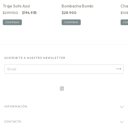
Bombacha Bombi
Chal
Traje Suits Azul
$28.900
$108
$299.900
$194.935
COMPRAR
CO
COMPRAR
SUSCRIBITE A NUESTRO NEWSLETTER
INFORMACIÓN
CONTACTO