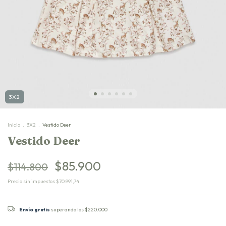
3X2
Inicio
.
3X2
.
Vestido Deer
Vestido Deer
$85.900
$114.800
Precio sin impuestos
$70.991,74
Envío gratis
superando los
$220.000