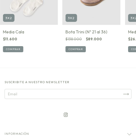
3X
3X2
3X2
Med
Media Cala
Bota Trini (Nº 21 al 36)
$26
$11.600
$138.000
$89.000
CO
COMPRAR
COMPRAR
SUSCRIBITE A NUESTRO NEWSLETTER
INFORMACIÓN