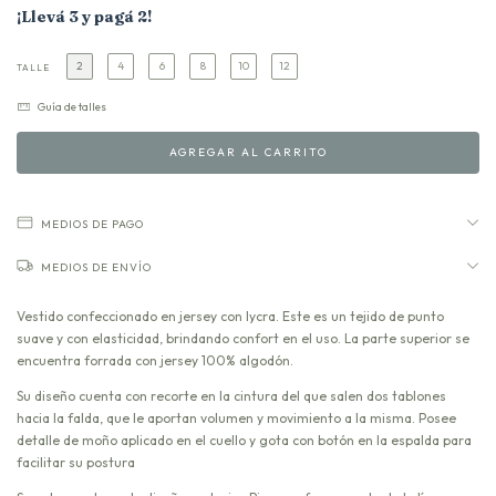
¡Llevá 3 y pagá 2!
2
4
6
8
10
12
TALLE
Guía de talles
MEDIOS DE PAGO
MEDIOS DE ENVÍO
Vestido confeccionado en jersey con lycra. Este es un tejido de punto
suave y con elasticidad, brindando confort en el uso. La parte superior se
encuentra forrada con jersey 100% algodón.
Su diseño cuenta con recorte en la cintura del que salen dos tablones
hacia la falda, que le aportan volumen y movimiento a la misma. Posee
detalle de moño aplicado en el cuello y gota con botón en la espalda para
facilitar su postura