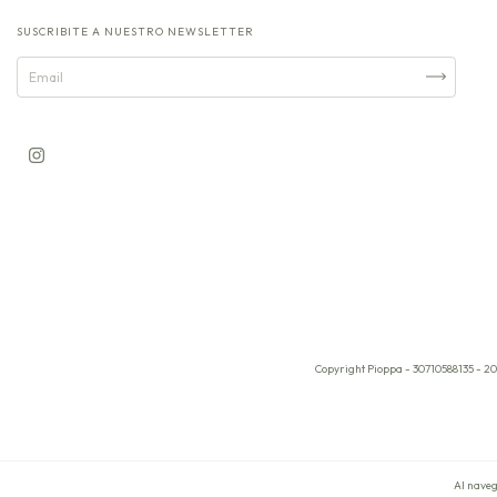
SUSCRIBITE A NUESTRO NEWSLETTER
Copyright Pioppa - 30710588135 - 20
Al naveg