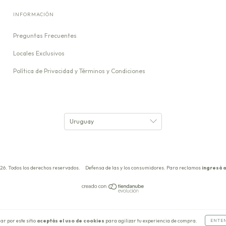
INFORMACIÓN
Preguntas Frecuentes
Locales Exclusivos
Política de Privacidad y Términos y Condiciones
26. Todos los derechos reservados.
Defensa de las y los consumidores. Para reclamos
ingresá a
ar por este sitio
aceptás el uso de cookies
para agilizar tu experiencia de compra.
ENTE