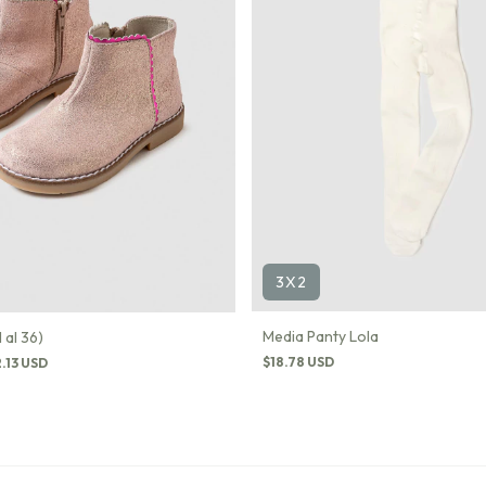
3X2
Media Panty Lola
 al 36)
$18.78 USD
.13 USD