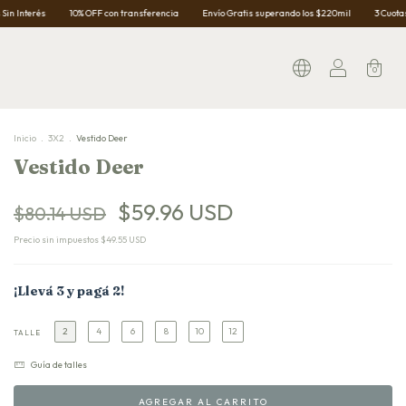
0% OFF con transferencia
Envío Gratis superando los $220mil
3 Cuotas Sin Interés
0
Inicio
.
3X2
.
Vestido Deer
Vestido Deer
$59.96 USD
$80.14 USD
Precio sin impuestos
$49.55 USD
¡Llevá 3 y pagá 2!
2
4
6
8
10
12
TALLE
Guía de talles