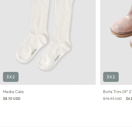
3X2
3X2
Media Cala
Bota Trini (Nº 21
$8.10 USD
$96.33 USD
$62