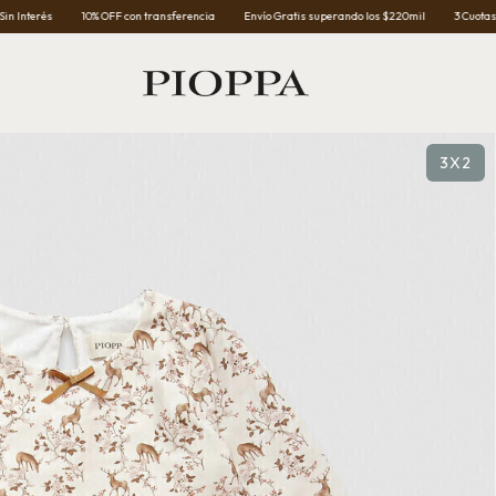
% OFF con transferencia
Envío Gratis superando los $220mil
3 Cuotas Sin Interés
1
3X2