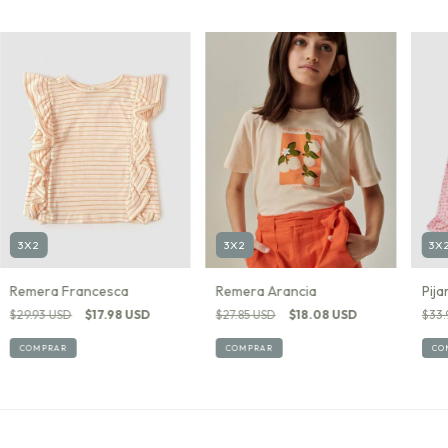
3X2
3X
3X2
Remera Arancia
Pij
Remera Francesca
$27.85 USD
$18.08 USD
$33.
$29.93 USD
$17.98 USD
COMPRAR
CO
COMPRAR