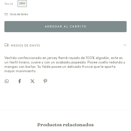
09M
TALLE
Guía de talles
MEDIOS DE ENVÍO
Vestido confeccionado en jersey flamé rayado de 100% algodón, este es
un textil liviano, suave y con un acabado jaspeado. Posee cuello redondo y
mangas con borlas. Su falda posee un delicado frunce que le aporta
mayor movimiento.
Productos relacionados