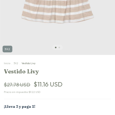
3X2
Inicio
.
3X2
.
Vestido Livy
Vestido Livy
$11.16 USD
$27.78 USD
Precio sin impuestos
$9.22 USD
¡Lleva 3 y paga 2!