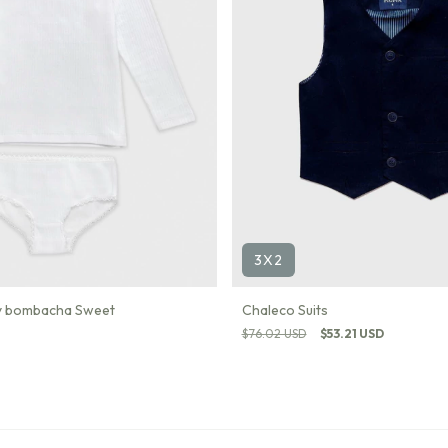
3X2
 y bombacha Sweet
Chaleco Suits
$76.02 USD
$53.21 USD