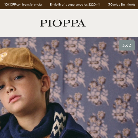
 transferencia
Envío Gratis superando los $220mil
3 Cuotas Sin Interés
10% OFF co
3X2