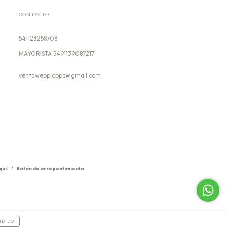
CONTACTO
541123258708
ventawebpioppa@gmail.com
quí.
/
Botón de arrepentimiento
NDIDO