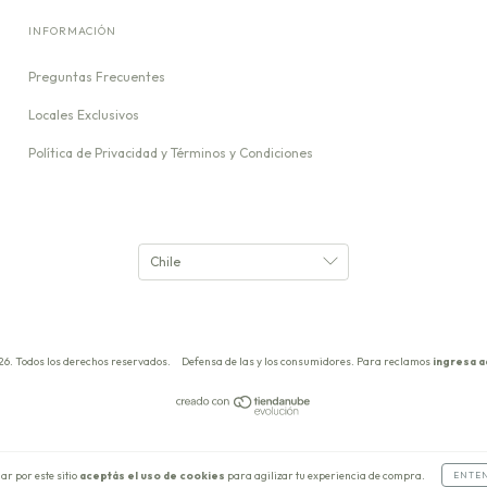
INFORMACIÓN
Preguntas Frecuentes
Locales Exclusivos
Política de Privacidad y Términos y Condiciones
26. Todos los derechos reservados.
Defensa de las y los consumidores. Para reclamos
ingresa a
ar por este sitio
aceptás el uso de cookies
para agilizar tu experiencia de compra.
ENTE