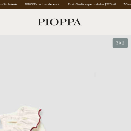
10% OFF con transferencia
Envío Gratis superando los $220mil
3 Cuotas Sin Interés
3X2