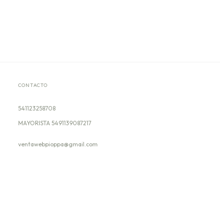
CONTACTO
541123258708
ventawebpioppa@gmail.com