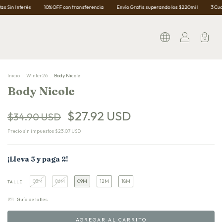
10% OFF con transferencia
Envío Gratis superando los $220mil
3 Cuotas Sin Interés
0
Inicio
.
Winter26
.
Body Nicole
Body Nicole
$27.92 USD
$34.90 USD
Precio sin impuestos
$23.07 USD
¡Lleva 3 y paga 2!
03M
06M
09M
12M
18M
TALLE
Guía de talles