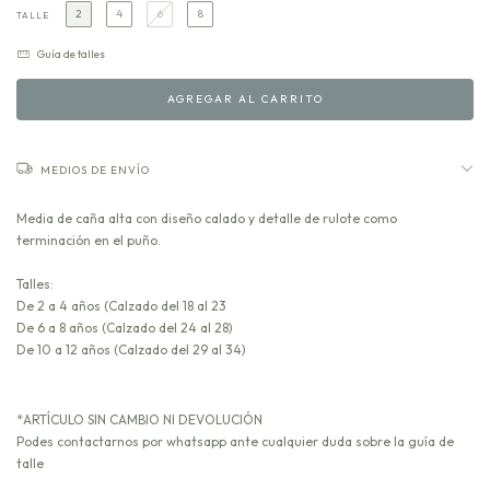
2
4
6
8
TALLE
Guía de talles
MEDIOS DE ENVÍO
Media de caña alta con diseño calado y detalle de rulote como
terminación en el puño.
Talles:
De 2 a 4 años (Calzado del 18 al 23
De 6 a 8 años (Calzado del 24 al 28)
De 10 a 12 años (Calzado del 29 al 34)
*ARTÍCULO SIN CAMBIO NI DEVOLUCIÓN
Podes contactarnos por whatsapp ante cualquier duda sobre la guía de
talle