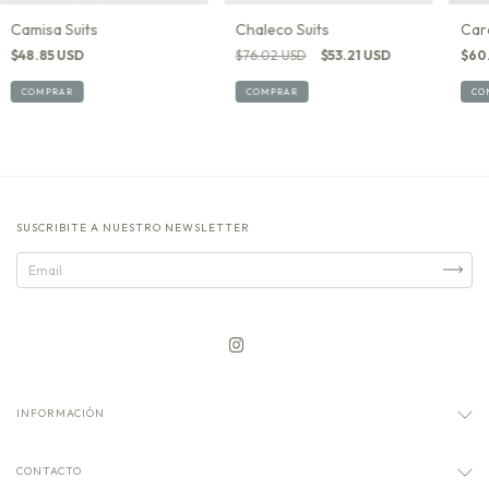
Camisa Suits
Chaleco Suits
Car
$48.85 USD
$76.02 USD
$53.21 USD
$60
COMPRAR
COMPRAR
CO
SUSCRIBITE A NUESTRO NEWSLETTER
INFORMACIÓN
CONTACTO