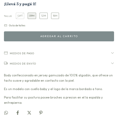
¡Llevá 3 y pagá 2!
06M
09M
12M
18M
TALLE
Guía de talles
MEDIOS DE PAGO
MEDIOS DE ENVÍO
Body confeccionado en jersey gamuzado de 100% algodón, que ofrece un
tacto suave y agradable en contacto con la piel.
Es un modelo con cuello baby y el logo de la marca bordado a tono.
Para facilitar su postura posee broches a presion en el la espalda y
entrepierna.