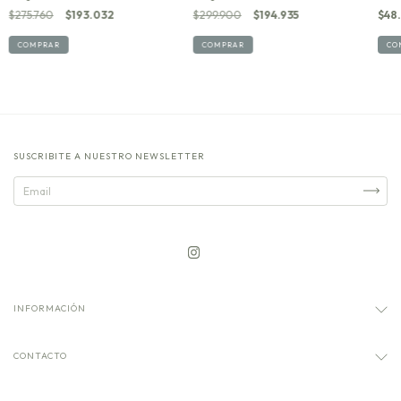
$48
$275.760
$193.032
$299.900
$194.935
CO
COMPRAR
COMPRAR
SUSCRIBITE A NUESTRO NEWSLETTER
INFORMACIÓN
CONTACTO