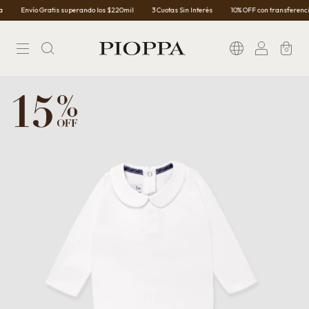
Envío Gratis superando los $220mil
3 Cuotas Sin Interés
10% OFF con transferencia
0