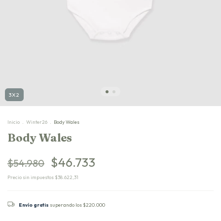
3X2
Inicio
.
Winter26
.
Body Wales
Body Wales
$46.733
$54.980
Precio sin impuestos
$38.622,31
Envío gratis
superando los
$220.000