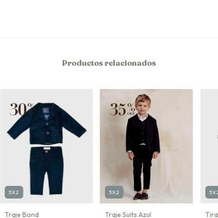
Productos relacionados
3X
3X2
3X2
Tir
Traje Bond
Traje Suits Azul