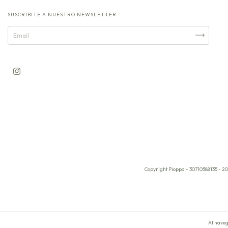
SUSCRIBITE A NUESTRO NEWSLETTER
Copyright Pioppa - 30710588135 - 20
Al naveg