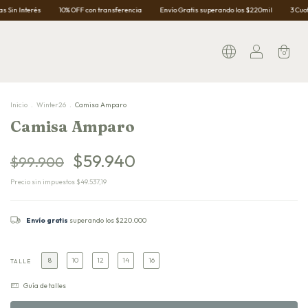
10% OFF con transferencia
Envío Gratis superando los $220mil
3 Cuotas Sin Interés
0
Inicio
.
Winter26
.
Camisa Amparo
Camisa Amparo
$59.940
$99.900
Precio sin impuestos
$49.537,19
Envío gratis
superando los
$220.000
8
10
12
14
16
TALLE
Guía de talles