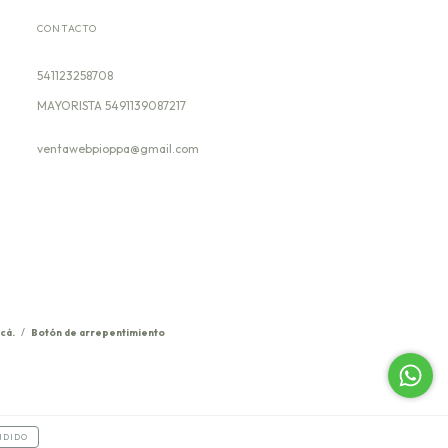
CONTACTO
541123258708
ventawebpioppa@gmail.com
cá.
/
Botón de arrepentimiento
NDIDO