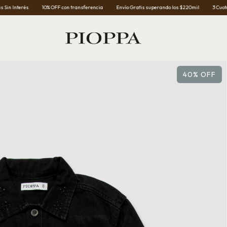
10% OFF con transferencia
Envío Gratis superando los $220mil
3 Cuotas Sin Interés
40
%
OFF