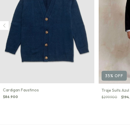
35
%
OFF
Cardigan Faustinos
Traje Suits Azul
$86.900
$299.900
$194