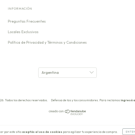
INFORMACIÓN
Preguntas Frecuentes
Locales Exclusivos
Política de Privacidad y Términos y Condiciones
26. Todos los derechos reservados.
Defensa de las y los consumidores. Para reclamos
ingresá a
ar por este sitio
aceptás el uso de cookies
para agilizar tu experiencia de compra.
ENTE