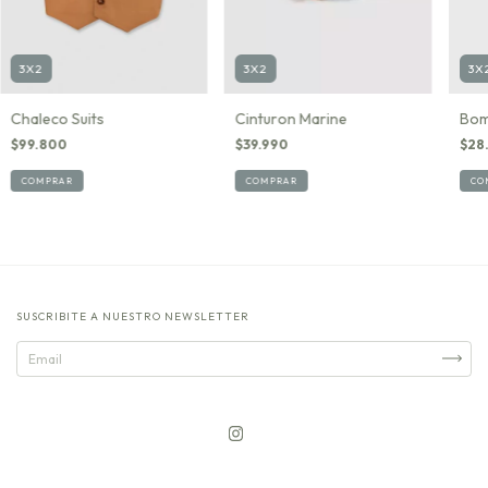
3X2
3X2
3X
Chaleco Suits
Cinturon Marine
Bom
$99.800
$39.990
$28
COMPRAR
COMPRAR
CO
SUSCRIBITE A NUESTRO NEWSLETTER