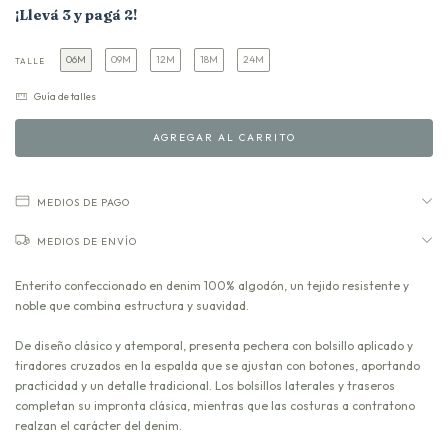
¡Llevá 3 y pagá 2!
06M
09M
12M
18M
24M
TALLE
Guía de talles
MEDIOS DE PAGO
MEDIOS DE ENVÍO
Enterito confeccionado en denim 100% algodón, un tejido resistente y
noble que combina estructura y suavidad.
De diseño clásico y atemporal, presenta pechera con bolsillo aplicado y
tiradores cruzados en la espalda que se ajustan con botones, aportando
practicidad y un detalle tradicional. Los bolsillos laterales y traseros
completan su impronta clásica, mientras que las costuras a contratono
realzan el carácter del denim.