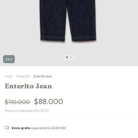
3X2
Inicio
.
Winter26
.
Enterito Jean
Enterito Jean
$88.000
$110.000
Precio sin impuestos
$72.727,27
Envío gratis
superando los
$220.000