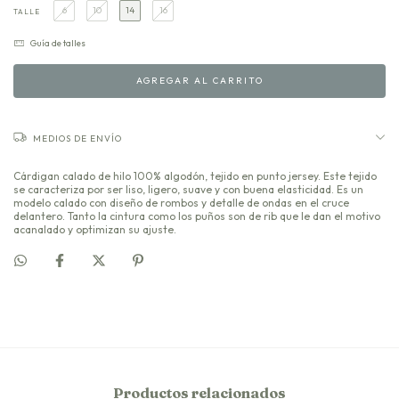
6
10
14
16
TALLE
Guía de talles
MEDIOS DE ENVÍO
Cárdigan calado de hilo 100% algodón, tejido en punto jersey. Este tejido
se caracteriza por ser liso, ligero, suave y con buena elasticidad. Es un
modelo calado con diseño de rombos y detalle de ondas en el cruce
delantero. Tanto la cintura como los puños son de rib que le dan el motivo
acanalado y optimizan su ajuste.
Productos relacionados