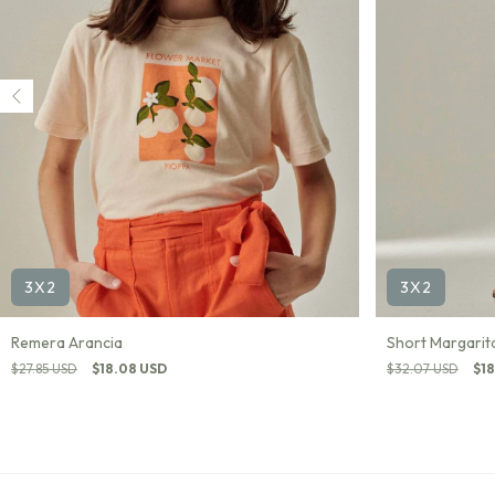
3X2
3X2
Remera Arancia
Short Margarit
$27.85 USD
$18.08 USD
$32.07 USD
$18