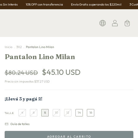
10% OFF con transferencia
Envío Gratis superando los $220mil
3 Cuotas Sin Interés
0
Inicio
.
3X2
.
Pantalon Lino Milan
Pantalon Lino Milan
$45.10 USD
$80.24 USD
Precio sin impuestos
$37.27 USD
¡Llevá 3 y pagá 2!
4
6
8
10
12
14
16
TALLE
Guía de talles