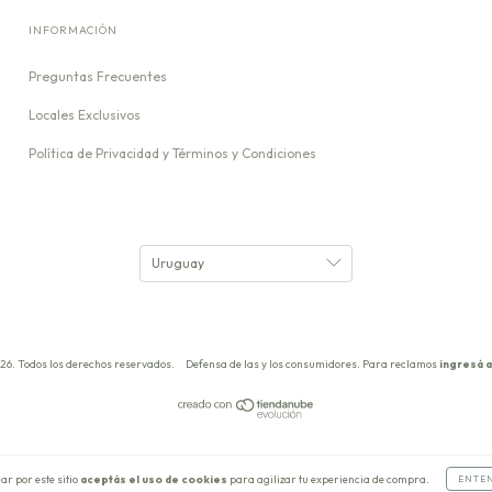
INFORMACIÓN
Preguntas Frecuentes
Locales Exclusivos
Política de Privacidad y Términos y Condiciones
26. Todos los derechos reservados.
Defensa de las y los consumidores. Para reclamos
ingresá a
ar por este sitio
aceptás el uso de cookies
para agilizar tu experiencia de compra.
ENTE