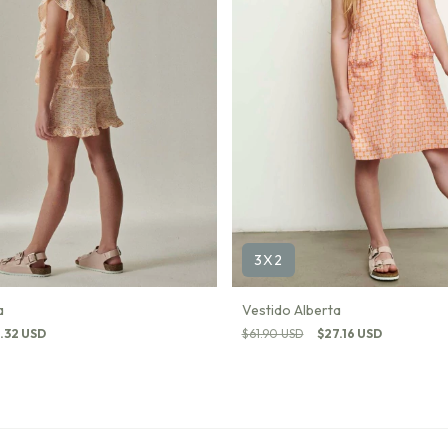
3X2
a
Vestido Alberta
.32 USD
$61.90 USD
$27.16 USD