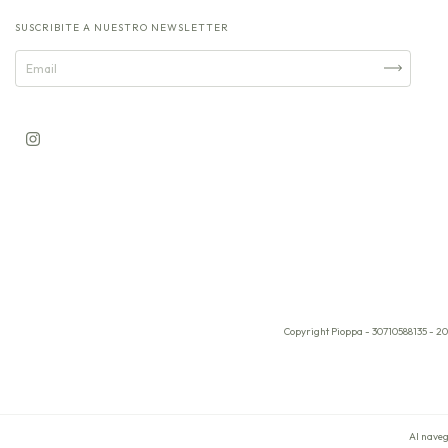
SUSCRIBITE A NUESTRO NEWSLETTER
Copyright Pioppa - 30710588135 - 20
Al naveg