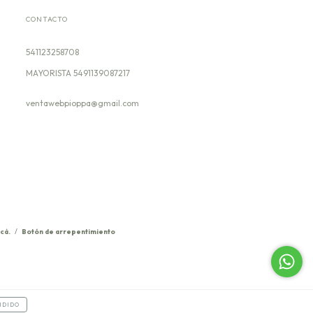
CONTACTO
541123258708
ventawebpioppa@gmail.com
cá.
/
Botón de arrepentimiento
NDIDO