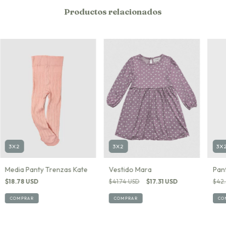
Productos relacionados
3X2
3X
3X2
Media Panty Trenzas Kate
Pan
Vestido Mara
$18.78 USD
$42
$41.74 USD
$17.31 USD
COMPRAR
CO
COMPRAR