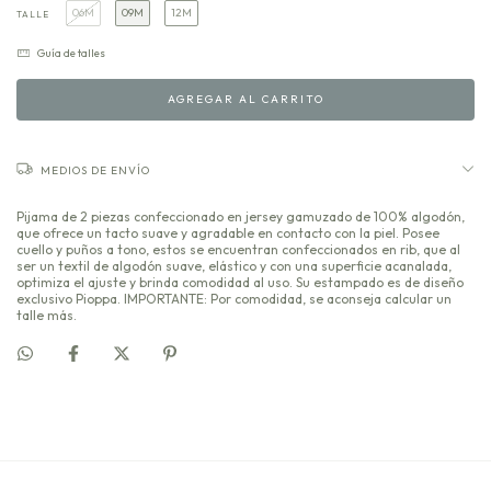
06M
09M
12M
TALLE
Guía de talles
MEDIOS DE ENVÍO
Pijama de 2 piezas confeccionado en jersey gamuzado de 100% algodón,
que ofrece un tacto suave y agradable en contacto con la piel. Posee
cuello y puños a tono, estos se encuentran confeccionados en rib, que al
ser un textil de algodón suave, elástico y con una superficie acanalada,
optimiza el ajuste y brinda comodidad al uso. Su estampado es de diseño
exclusivo Pioppa. IMPORTANTE: Por comodidad, se aconseja calcular un
talle más.