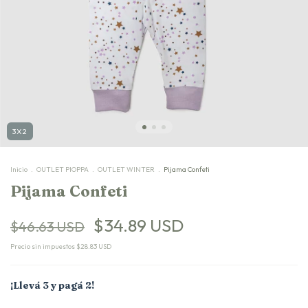
3X2
Inicio
.
OUTLET PIOPPA
.
OUTLET WINTER
.
Pijama Confeti
Pijama Confeti
$34.89 USD
$46.63 USD
Precio sin impuestos
$28.83 USD
¡Llevá 3 y pagá 2!