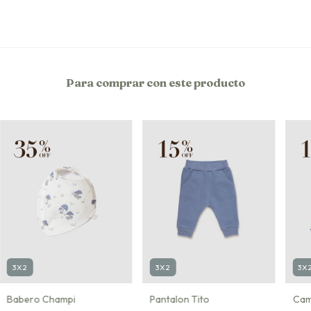
Para comprar con este producto
3X2
3X2
3X
Babero Champi
Pantalon Tito
Cam