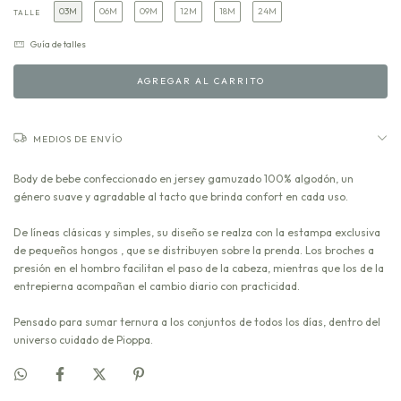
03M
06M
09M
12M
18M
24M
TALLE
Guía de talles
MEDIOS DE ENVÍO
Body de bebe confeccionado en jersey gamuzado 100% algodón, un
género suave y agradable al tacto que brinda confort en cada uso.
De líneas clásicas y simples, su diseño se realza con la estampa exclusiva
de pequeños hongos , que se distribuyen sobre la prenda. Los broches a
presión en el hombro facilitan el paso de la cabeza, mientras que los de la
entrepierna acompañan el cambio diario con practicidad.
Pensado para sumar ternura a los conjuntos de todos los días, dentro del
universo cuidado de Pioppa.