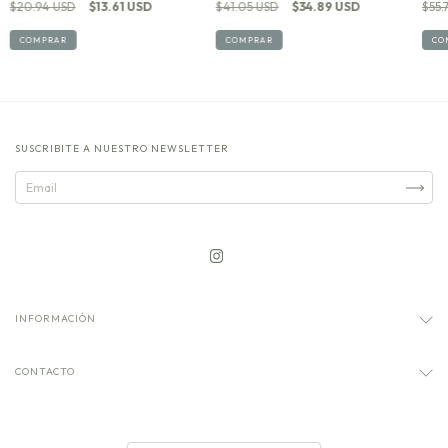
$20.94 USD
$13.61 USD
$41.05 USD
$34.89 USD
$55.
COMPRAR
COMPRAR
CO
SUSCRIBITE A NUESTRO NEWSLETTER
INFORMACIÓN
CONTACTO