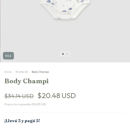
3X2
Inicio
.
Winter26
.
Body Champi
Body Champi
$20.48 USD
$34.14 USD
Precio sin impuestos
$16.93 USD
¡Llevá 3 y pagá 2!