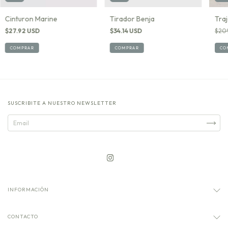
Cinturon Marine
Tirador Benja
Traj
$27.92 USD
$34.14 USD
$209
COMPRAR
COMPRAR
CO
SUSCRIBITE A NUESTRO NEWSLETTER
INFORMACIÓN
CONTACTO