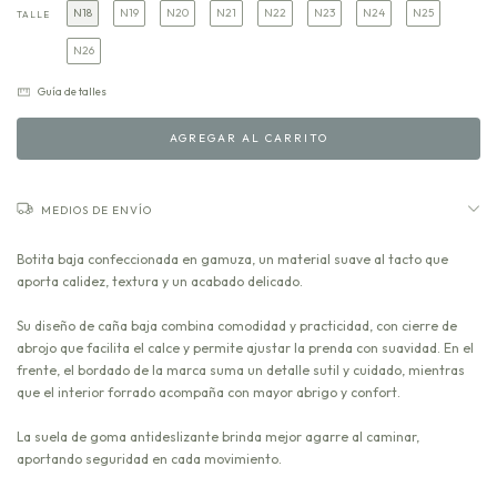
N18
N19
N20
N21
N22
N23
N24
N25
TALLE
N26
Guía de talles
MEDIOS DE ENVÍO
Botita baja confeccionada en gamuza, un material suave al tacto que
aporta calidez, textura y un acabado delicado.
Su diseño de caña baja combina comodidad y practicidad, con cierre de
abrojo que facilita el calce y permite ajustar la prenda con suavidad. En el
frente, el bordado de la marca suma un detalle sutil y cuidado, mientras
que el interior forrado acompaña con mayor abrigo y confort.
La suela de goma antideslizante brinda mejor agarre al caminar,
aportando seguridad en cada movimiento.