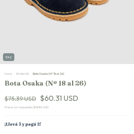
3X2
Inicio
.
Winter26
.
Bota Osaka (Nº 18 al 26)
Bota Osaka (Nº 18 al 26)
$60.31 USD
$75.39 USD
Precio sin impuestos
$49.84 USD
¡Llevá 3 y pagá 2!