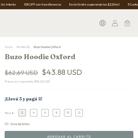
10% OFF con transferencia
Envío Gratis superando los $220mil
3 Cuotas Sin Interés
0
Inicio
.
Winter26
.
Buzo Hoodie Oxford
Buzo Hoodie Oxford
$43.88 USD
$62.69 USD
Precio sin impuestos
$36.26 USD
¡Llevá 3 y pagá 2!
2
4
6
8
10
12
TALLE
Guía de talles