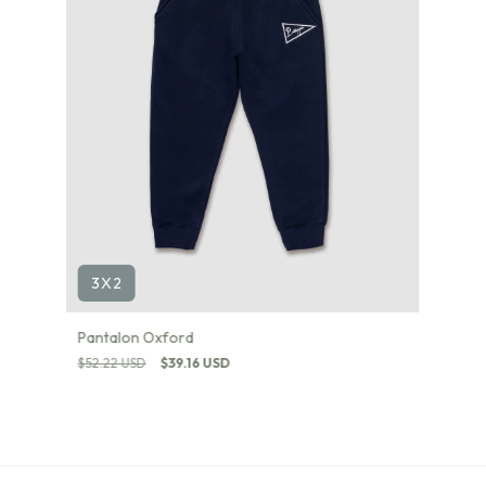
3X2
Pantalon Oxford
$52.22 USD
$39.16 USD