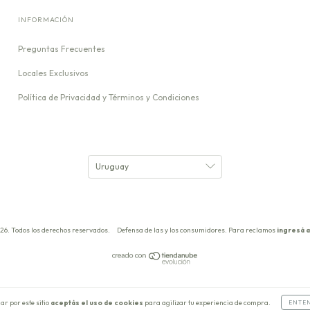
INFORMACIÓN
Preguntas Frecuentes
Locales Exclusivos
Política de Privacidad y Términos y Condiciones
26. Todos los derechos reservados.
Defensa de las y los consumidores. Para reclamos
ingresá a
ar por este sitio
aceptás el uso de cookies
para agilizar tu experiencia de compra.
ENTE