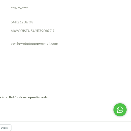
CONTACTO
541123258708
ventawebpioppa@gmail.com
cá.
/
Botón de arrepentimiento
NDIDO