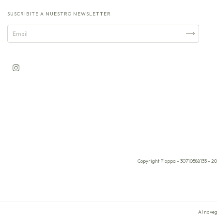
SUSCRIBITE A NUESTRO NEWSLETTER
Copyright Pioppa - 30710588135 - 20
Al naveg