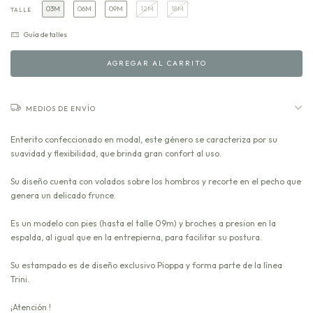
03M
06M
09M
12M
18M
TALLE
Guía de talles
MEDIOS DE ENVÍO
Enterito confeccionado en modal, este género se caracteriza por su
suavidad y flexibilidad, que brinda gran confort al uso.
Su diseño cuenta con volados sobre los hombros y recorte en el pecho que
genera un delicado frunce.
Es un modelo con pies (hasta el talle 09m) y broches a presion en la
espalda, al igual que en la entrepierna, para facilitar su postura.
Su estampado es de diseño exclusivo Pioppa y forma parte de la línea
Trini.
¡Atención !