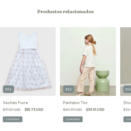
Productos relacionados
3X2
3X
3X2
Vestido Fiore
Sho
Pantalon Tini
$97.59 USD
$55.73 USD
$32.
$60.59 USD
$33.51 USD
COMPRAR
CO
COMPRAR