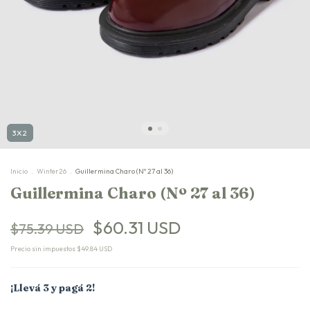
3X2
Inicio
.
Winter26
.
Guillermina Charo (Nº 27 al 36)
Guillermina Charo (Nº 27 al 36)
$60.31 USD
$75.39 USD
Precio sin impuestos
$49.84 USD
¡Llevá 3 y pagá 2!