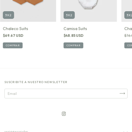
3X2
3X2
3X
Chaleco Suits
Camisa Suits
Chal
$69.67 USD
$48.85 USD
$76.
COMPRAR
COMPRAR
CO
SUSCRIBITE A NUESTRO NEWSLETTER