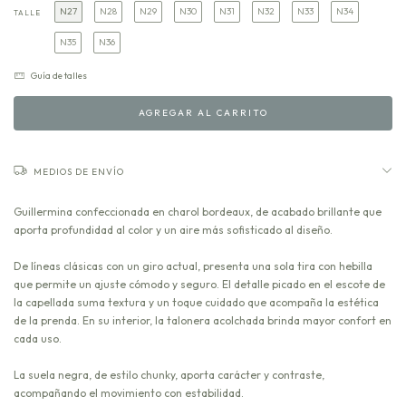
N27
N28
N29
N30
N31
N32
N33
N34
TALLE
N35
N36
Guía de talles
MEDIOS DE ENVÍO
Guillermina confeccionada en charol bordeaux, de acabado brillante que
aporta profundidad al color y un aire más sofisticado al diseño.
De líneas clásicas con un giro actual, presenta una sola tira con hebilla
que permite un ajuste cómodo y seguro. El detalle picado en el escote de
la capellada suma textura y un toque cuidado que acompaña la estética
de la prenda. En su interior, la talonera acolchada brinda mayor confort en
cada uso.
La suela negra, de estilo chunky, aporta carácter y contraste,
acompañando el movimiento con estabilidad.