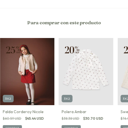
Para comprar con este producto
3X2
3X2
3X
Falda Corderoy Nicole
Polera Ambar
Swea
$60.59 USD
$45.44 USD
$38.38 USD
$30.70 USD
$76.