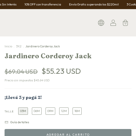
10% OFF con transferencia
Envío Gratis superando los $220mil
3 Cuotas Sin Interés
0
Inicio
.
3X2
.
Jardinero Corderoy Jack
Jardinero Corderoy Jack
$55.23 USD
$69.04 USD
Precio sin impuestos
$45.64 USD
¡Llevá 3 y pagá 2!
03M
06M
09M
12M
18M
TALLE
Guía de talles