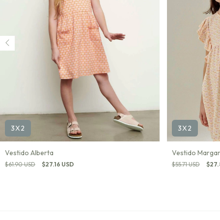
3X2
3X2
Vestido Alberta
Vestido Margar
$61.90 USD
$27.16 USD
$55.71 USD
$27.