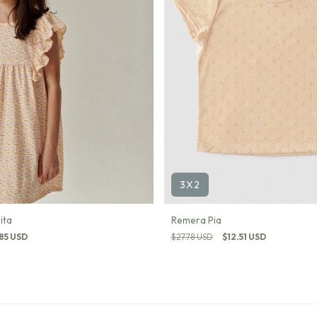
3X2
ita
Remera Pia
85 USD
$27.78 USD
$12.51 USD