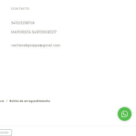
CONTACTO
541123258708
ventawebpioppa@gmail.com
cá.
/
Botón de arrepentimiento
NDIDO