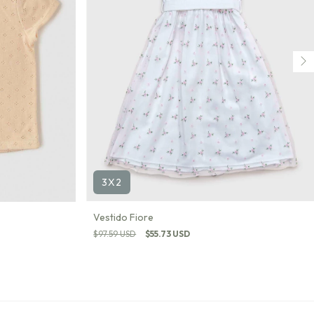
3X2
Vestido Fiore
$97.59 USD
$55.73 USD