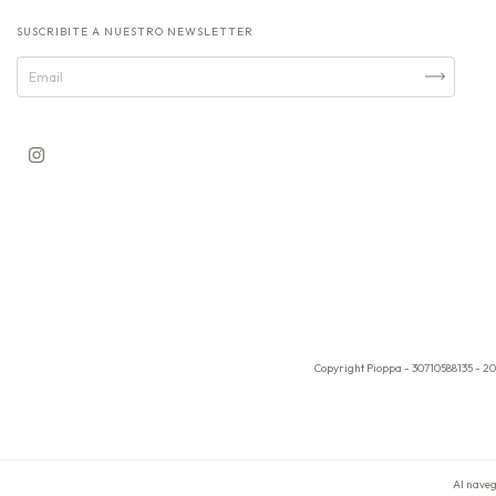
SUSCRIBITE A NUESTRO NEWSLETTER
Copyright Pioppa - 30710588135 - 20
Al naveg