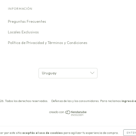
INFORMACIÓN
Preguntas Frecuentes
Locales Exclusivos
Política de Privacidad y Términos y Condiciones
26. Todos los derechos reservados.
Defensa de las y los consumidores. Para reclamos
ingresá a
ar por este sitio
aceptás el uso de cookies
para agilizar tu experiencia de compra.
ENTE