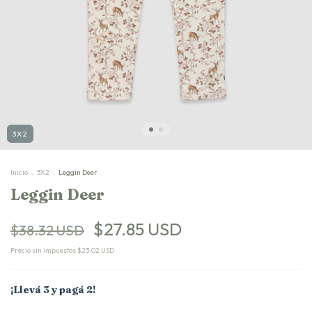
3X2
Inicio
.
3X2
.
Leggin Deer
Leggin Deer
$27.85 USD
$38.32 USD
Precio sin impuestos
$23.02 USD
¡Llevá 3 y pagá 2!