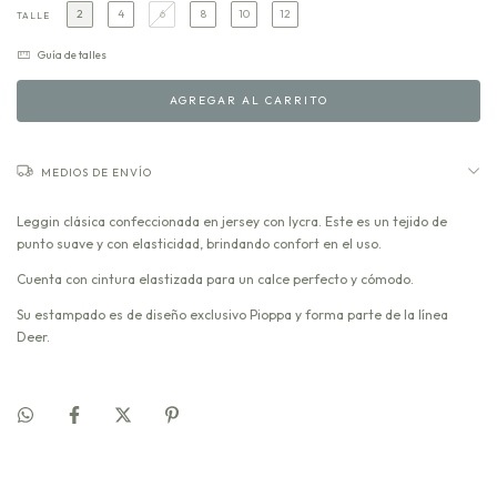
2
4
6
8
10
12
TALLE
Guía de talles
MEDIOS DE ENVÍO
Leggin clásica confeccionada en jersey con lycra. Este es un tejido de
punto suave y con elasticidad, brindando confort en el uso.
Cuenta con cintura elastizada para un calce perfecto y cómodo.
Su estampado es de diseño exclusivo Pioppa y forma parte de la línea
Deer.