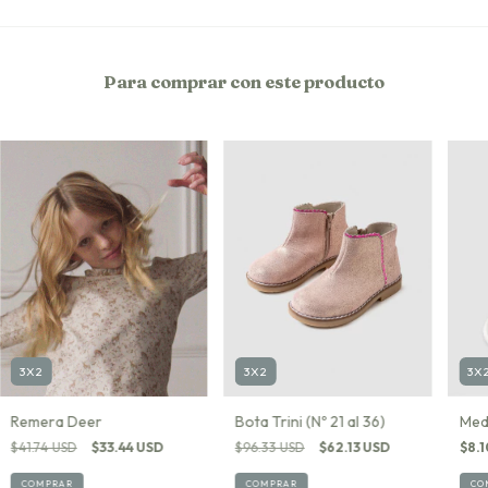
Para comprar con este producto
3X
3X2
3X2
Med
Bota Trini (Nº 21 al 36)
Remera Deer
$8.1
$96.33 USD
$62.13 USD
$41.74 USD
$33.44 USD
CO
COMPRAR
COMPRAR