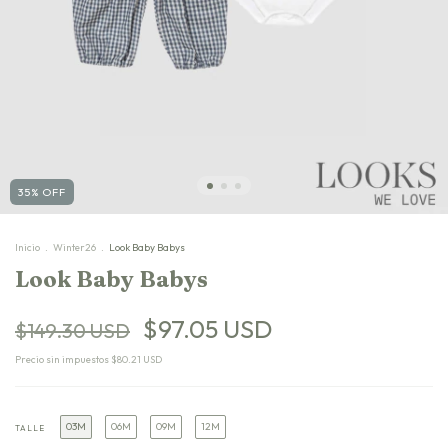
35
%
OFF
Inicio
.
Winter26
.
Look Baby Babys
Look Baby Babys
$97.05 USD
$149.30 USD
Precio sin impuestos
$80.21 USD
03M
06M
09M
12M
TALLE