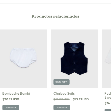
Productos relacionados
30
%
OFF
Bombacha Bombi
Chaleco Suits
Pac
Swe
$20.17 USD
$76.02 USD
$53.21 USD
$34
COMPRAR
COMPRAR