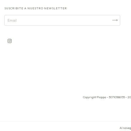
SUSCRIBITE A NUESTRO NEWSLETTER
Copyright Pioppa - 30710588135 - 20
Al naveg