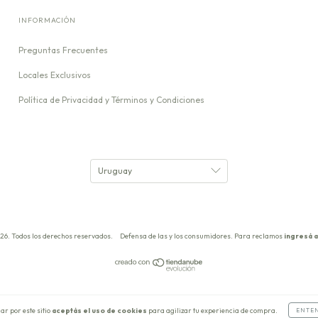
INFORMACIÓN
Preguntas Frecuentes
Locales Exclusivos
Política de Privacidad y Términos y Condiciones
26. Todos los derechos reservados.
Defensa de las y los consumidores. Para reclamos
ingresá a
ar por este sitio
aceptás el uso de cookies
para agilizar tu experiencia de compra.
ENTE