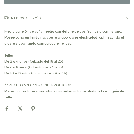
MEDIOS DE ENVÍO
Media canelón de caña media con detalle de dos franjas a contratono.
Posee puño en tejido rib, que le proporciona elasticidad, optimizando el
ajuste y aportando comodidad en el uso.
Talles:
De 2 a 4 años (Calzado del 18 al 23)
De 6 a 8 años (Calzado del 24 al 28)
De 10 a 12 años (Calzado del 29 al 34)
*ARTÍCULO SIN CAMBIO NI DEVOLUCIÓN
Podes contactarnos por whatsapp ante cualquier duda sobre la guía de
talle