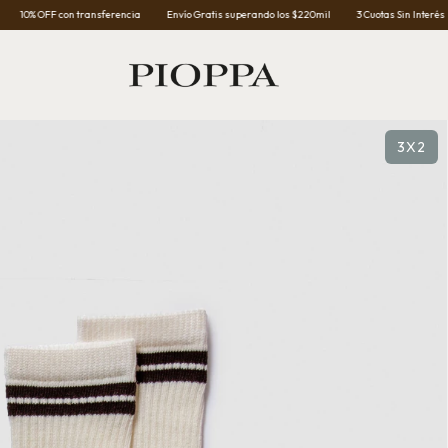
 OFF con transferencia
Envío Gratis superando los $220mil
3 Cuotas Sin Interés
10
3X2