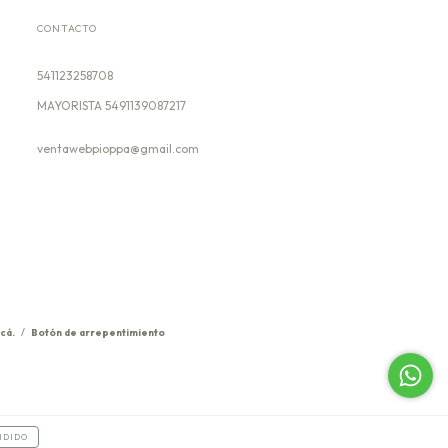
CONTACTO
541123258708
ventawebpioppa@gmail.com
cá.
/
Botón de arrepentimiento
NDIDO