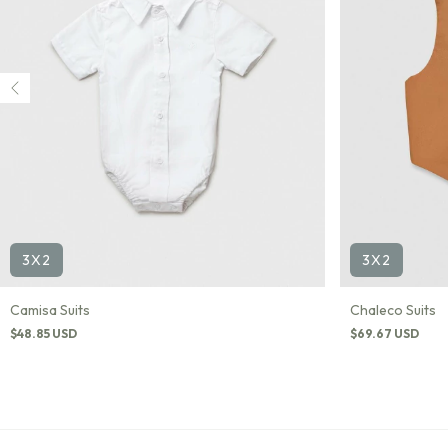
3X2
3X2
Camisa Suits
Chaleco Suits
$48.85 USD
$69.67 USD