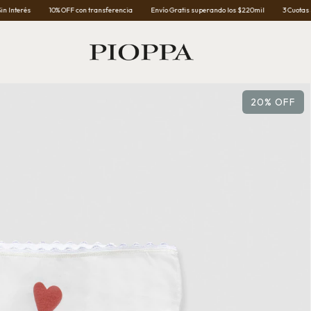
10% OFF con transferencia
Envío Gratis superando los $220mil
3 Cuotas Sin Interés
20
%
OFF