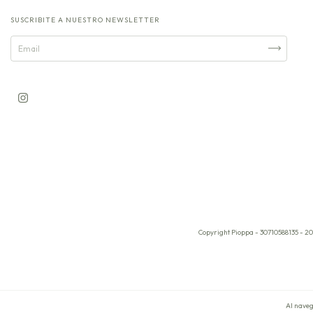
SUSCRIBITE A NUESTRO NEWSLETTER
Copyright Pioppa - 30710588135 - 20
Al naveg