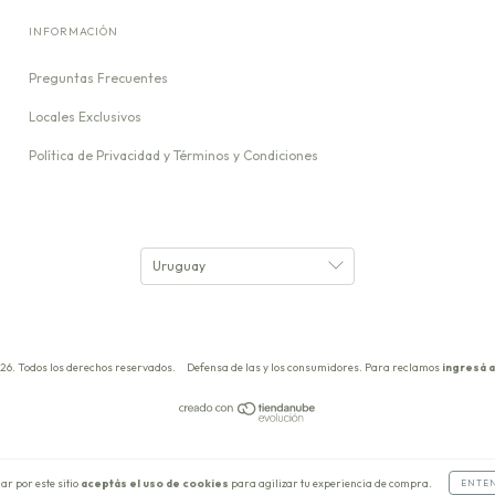
INFORMACIÓN
Preguntas Frecuentes
Locales Exclusivos
Política de Privacidad y Términos y Condiciones
26. Todos los derechos reservados.
Defensa de las y los consumidores. Para reclamos
ingresá a
ar por este sitio
aceptás el uso de cookies
para agilizar tu experiencia de compra.
ENTE