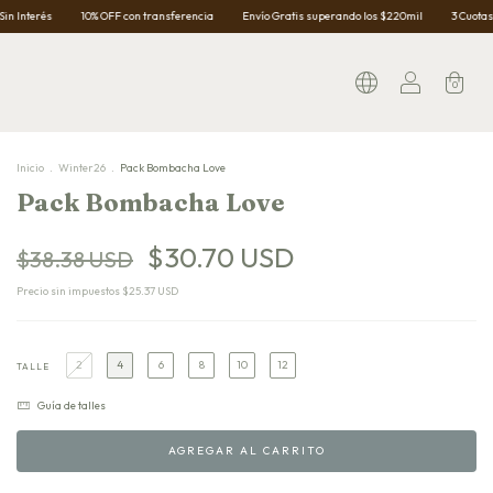
10% OFF con transferencia
Envío Gratis superando los $220mil
3 Cuotas Sin Interés
0
Inicio
.
Winter26
.
Pack Bombacha Love
Pack Bombacha Love
$30.70 USD
$38.38 USD
Precio sin impuestos
$25.37 USD
2
4
6
8
10
12
TALLE
Guía de talles