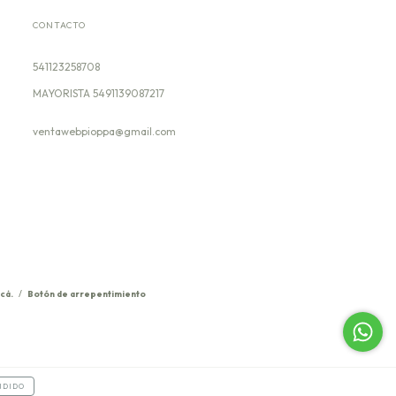
CONTACTO
541123258708
ventawebpioppa@gmail.com
cá.
/
Botón de arrepentimiento
NDIDO