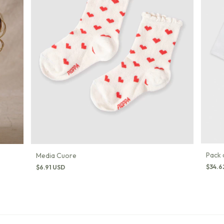
Pack 
Media Cuore
$34.6
$6.91 USD