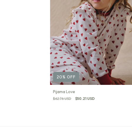
20
%
OFF
Pijama Love
$62.76 USD
$50.21 USD