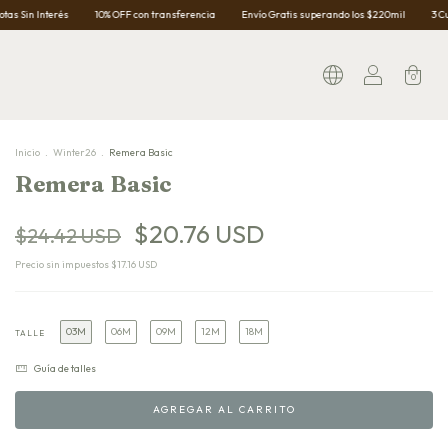
10% OFF con transferencia
Envío Gratis superando los $220mil
3 Cuotas Sin Interés
0
Inicio
.
Winter26
.
Remera Basic
Remera Basic
$20.76 USD
$24.42 USD
Precio sin impuestos
$17.16 USD
03M
06M
09M
12M
18M
TALLE
Guía de talles