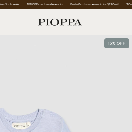
10% OFF con transferencia
Envío Gratis superando los $220mil
3 Cuotas Sin Interés
15
%
OFF