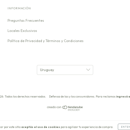
INFORMACIÓN
Preguntas Frecuentes
Locales Exclusivos
Política de Privacidad y Términos y Condiciones
26. Todos los derechos reservados.
Defensa de las y los consumidores. Para reclamos
ingresá a
ar por este sitio
aceptás el uso de cookies
para agilizar tu experiencia de compra.
ENTE