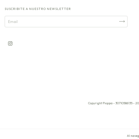
SUSCRIBITE A NUESTRO NEWSLETTER
Copyright Pioppa - 30710588135 - 20
Al naveg