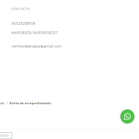
CONTACTO
541123258708
ventawebpioppa@gmail.com
cá.
/
Botón de arrepentimiento
NDIDO