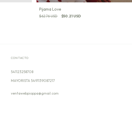
Pijama Love
$62.76 USD
$50.21 USD
CONTACTO
541123258708
ventawebpioppa@gmail.com