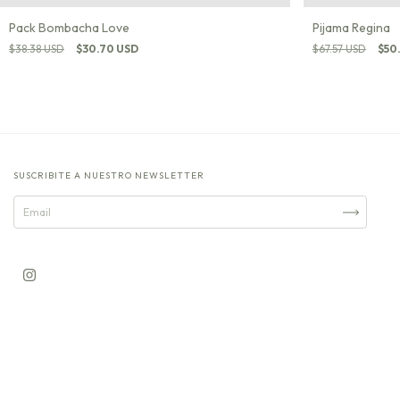
Pack Bombacha Love
Pijama Regina
$38.38 USD
$30.70 USD
$67.57 USD
$50
SUSCRIBITE A NUESTRO NEWSLETTER